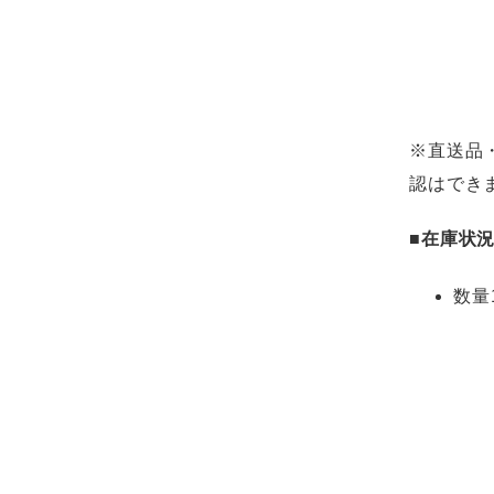
※直送品
認はでき
■在庫状
数量