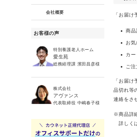
会社概要
「お届け
商品
お客様の声
お気
特別養護老人ホーム
カー
愛生苑
総務経理課 濱田昌彦様
ご注
「お届け
株式会社
品切れ等
アヴァンス
連絡をさ
代表取締役 中嶋春子様
※商品詳
詳しくは