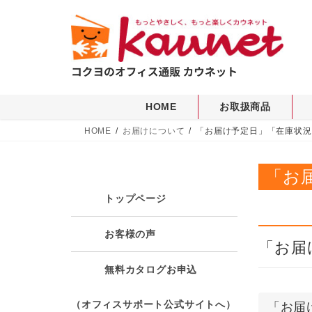
コ
ナ
ン
ビ
テ
ゲ
ン
ー
ツ
シ
へ
ョ
HOME
お取扱商品
ス
ン
キ
に
HOME
お届けについて
「お届け予定日」「在庫状況
ッ
移
プ
動
「お
トップページ
お客様の声
「お届
無料カタログお申込
（オフィスサポート公式サイトへ）
「お届