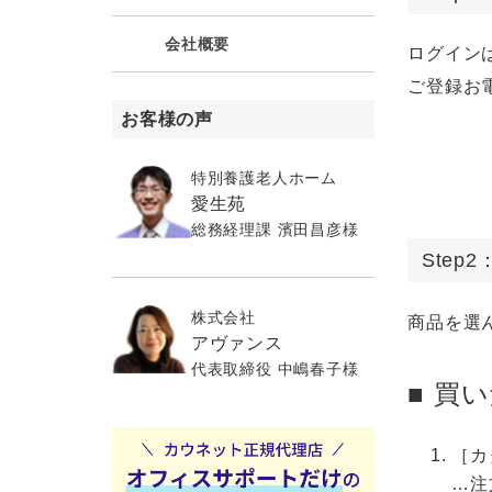
会社概要
ログイン
ご登録お
お客様の声
特別養護老人ホーム
愛生苑
総務経理課 濱田昌彦様
Step
株式会社
商品を選
アヴァンス
代表取締役 中嶋春子様
■ 買
［カ
…注