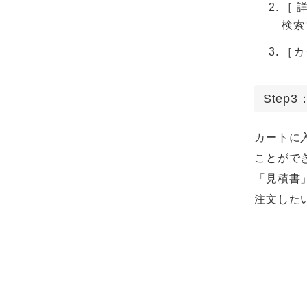
［ 
検索
［カ
Ste
カートに
ことがで
「見積書
注文した