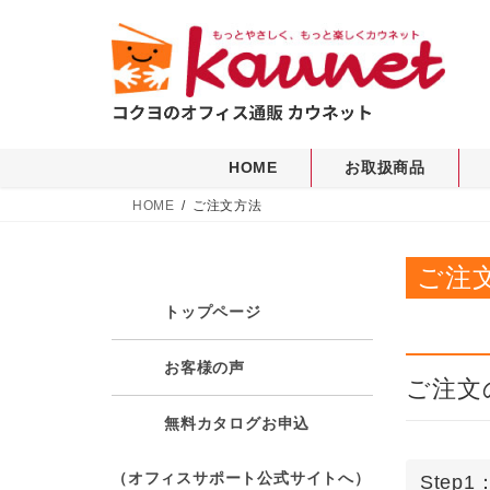
コ
ナ
ン
ビ
テ
ゲ
ン
ー
ツ
シ
へ
ョ
HOME
お取扱商品
ス
ン
キ
に
HOME
ご注文方法
ッ
移
プ
動
ご注
トップページ
お客様の声
ご注文
無料カタログお申込
（オフィスサポート公式サイトへ）
Step