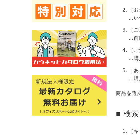
［お
…い
［ご
…前
［ご
…購
［あ
…購
商品を選
■ 検
［キ